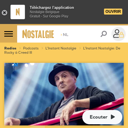
Téléchargez l'application
OUVRIR
Nostalgie Belgique
Gratuit - Sur Google Play
>
NL
Radios
Podcasts
L'Instant Nostalgie
L'Instant Nostalgie: De
Rocky à Creed III
Ecouter