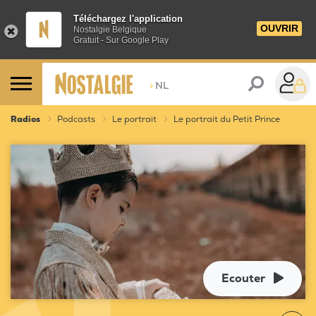
Téléchargez l'application
OUVRIR
Nostalgie Belgique
Gratuit - Sur Google Play
>
NL
Radios
Podcasts
Le portrait
Le portrait du Petit Prince
Ecouter