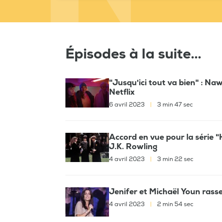
Épisodes à la suite...
"Jusqu'ici tout va bien" : Na
Netflix
6 avril 2023
|
3 min 47 sec
Accord en vue pour la série 
J.K. Rowling
4 avril 2023
|
3 min 22 sec
Jenifer et Michaël Youn rass
4 avril 2023
|
2 min 54 sec