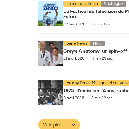
Le moment Zenio
Nostalgie+
Le Festival de Télévision de 
cultes
22 mai 2026
|
3 min 9 sec
Série News
NRJ
Grey's Anatomy: un spin-off 
21 mai 2026
|
4 min 29 sec
Happy Days : Musique et souveni
1975 : l'émission "Apostroph
8 avril 2026
|
2 min 22 sec
Voir plus