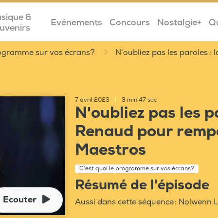
sique &
Evénements
Concours
Nostalgie+
Q
uvenirs
programme sur vos écrans?
N'oubliez pas les paroles 
7 avril 2023
|
3 min 47 sec
N'oubliez pas les p
Renaud pour rempo
Maestros
C'est quoi le programme sur vos écrans?
Résumé de l'épisode
Ecouter
Aussi dans cette séquence : Nolwenn Le