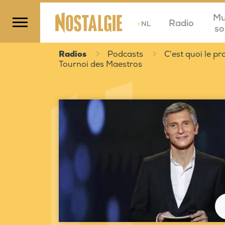
Mu
Radio
>
NL
so
Radios
Podcasts
C'est quoi le 
Tournoi des Maestros