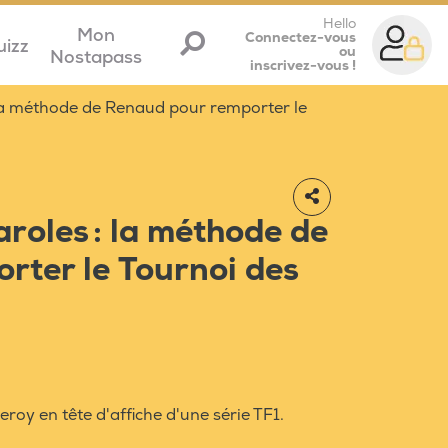
Hello
Mon
Connectez-vous
uizz
ou
Nostapass
inscrivez-vous !
: la méthode de Renaud pour remporter le
aroles : la méthode de
rter le Tournoi des
roy en tête d'affiche d'une série TF1.