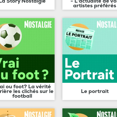
La Story Nostalgie
- L'actualité de vo
artistes préférés
ai ou foot? La vérité
rière les clichés sur le
Le portrait
football