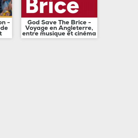
on -
God Save The Brice -
 de
Voyage en Angleterre,
t
entre musique et cinéma