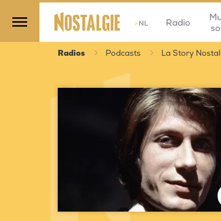
Mu
Radio
>
NL
so
Radios
Podcasts
La Story Nostal