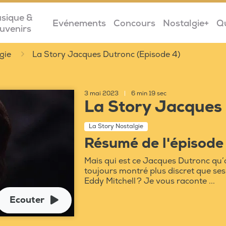
sique &
Evénements
Concours
Nostalgie+
Q
uvenirs
gie
La Story Jacques Dutronc (Episode 4)
3 mai 2023
|
6 min 19 sec
La Story Jacques 
La Story Nostalgie
Résumé de l'épisode
Mais qui est ce Jacques Dutronc qu’o
toujours montré plus discret que se
Eddy Mitchell ? Je vous raconte ...
Ecouter