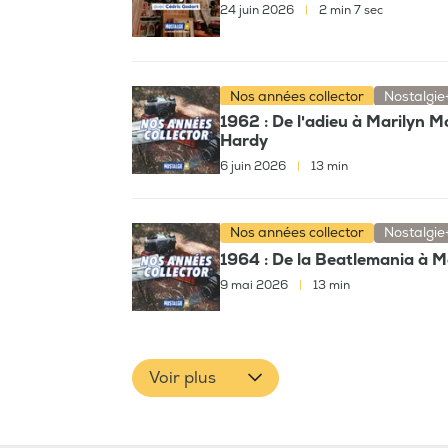
24 juin 2026
|
2 min 7 sec
Nos années collector
Nostalgie
1962 : De l'adieu à Marilyn 
Hardy
6 juin 2026
|
13 min
Nos années collector
Nostalgie
1964 : De la Beatlemania à 
9 mai 2026
|
13 min
Voir plus