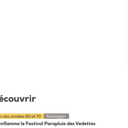
écouvrir
rs des années 60 et 70
Nostalgie+
nflamme le Festival Parapluie des Vedettes