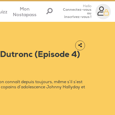
Hello
Mon
Connectez-vous
uizz
ou
Nostapass
inscrivez-vous !
Dutronc (Episode 4)
n connaît depuis toujours, même s’il s’est
s copains d’adolescence Johnny Hallyday et