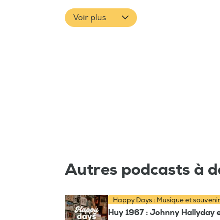
Voir plus
Autres podcasts à d
Happy Days : Musique et souveni
Huy 1967 : Johnny Hallyday e