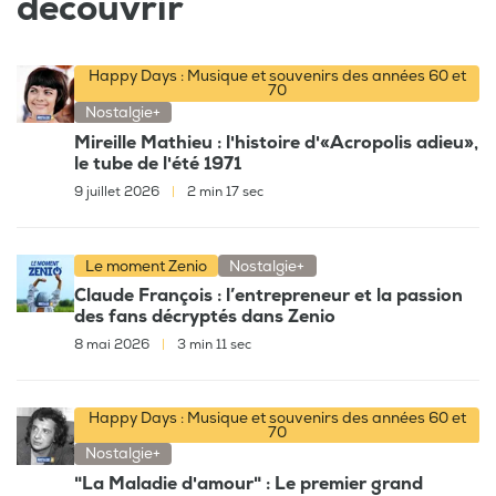
découvrir
Happy Days : Musique et souvenirs des années 60 et
70
Nostalgie+
Mireille Mathieu : l'histoire d'«Acropolis adieu»,
le tube de l'été 1971
9 juillet 2026
|
2 min 17 sec
Le moment Zenio
Nostalgie+
Claude François : l’entrepreneur et la passion
des fans décryptés dans Zenio
8 mai 2026
|
3 min 11 sec
Happy Days : Musique et souvenirs des années 60 et
70
Nostalgie+
"La Maladie d'amour" : Le premier grand