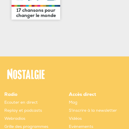
17 chansons pour
changer le monde
Radio
Accès direct
Ecouter en direct
Mag
Replay et podcasts
S'inscrire à la newsletter
Webradios
Vidéos
Grille des programmes
Evènements