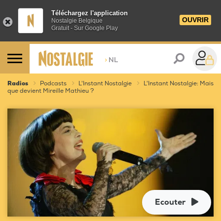
Téléchargez l'application
OUVRIR
Nostalgie Belgique
Gratuit - Sur Google Play
>
NL
Radios
Podcasts
L'Instant Nostalgie
L'Instant Nostalgie: Mais
que devient Mireille Mathieu ?
Ecouter