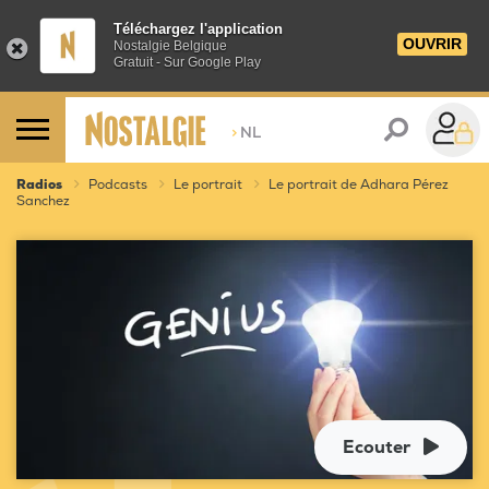
Téléchargez l'application
OUVRIR
Nostalgie Belgique
Gratuit - Sur Google Play
>
NL
Radios
Podcasts
Le portrait
Le portrait de Adhara Pérez
Sanchez
Ecouter