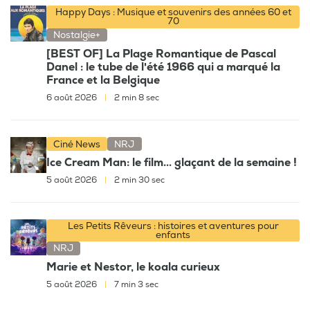
Happy Days : Musique et souvenirs des années 60 et
70
Nostalgie+
[BEST OF] La Plage Romantique de Pascal
Danel : le tube de l'été 1966 qui a marqué la
France et la Belgique
6 août 2026
|
2 min 8 sec
Ciné News
NRJ
Ice Cream Man: le film... glaçant de la semaine !
5 août 2026
|
2 min 30 sec
Les Petits Rêveurs : histoires et aventures pour
enfants
NRJ
Marie et Nestor, le koala curieux
5 août 2026
|
7 min 3 sec