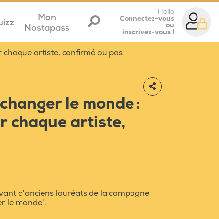
Hello
Mon
Connectez-vous
uizz
ou
Nostapass
inscrivez-vous !
 chaque artiste, confirmé ou pas
changer le monde :
r chaque artiste,
avant d'anciens lauréats de la campagne
r le monde".