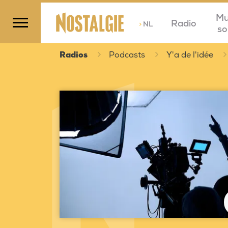
Mu
Radio
>
NL
so
Radios
Podcasts
Y'a de l'idée