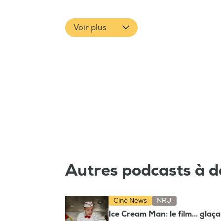
Voir plus
Autres podcasts à d
Ciné News
NRJ
Ice Cream Man: le film... glaç