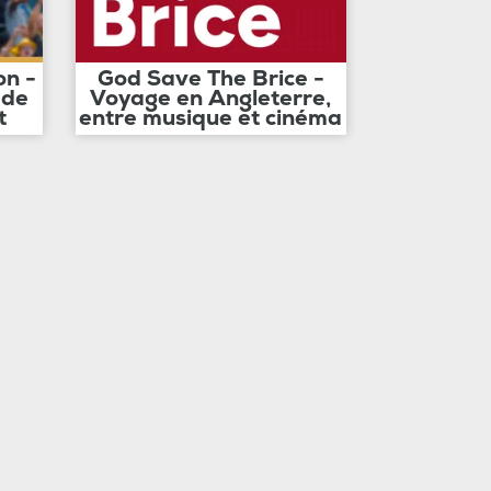
on -
God Save The Brice -
 de
Voyage en Angleterre,
t
entre musique et cinéma