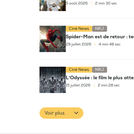
5 août 2026
|
2 min 30 sec
Ciné News
NRJ
Spider-Man est de retour : t
29 juillet 2026
|
4 min 48 sec
Ciné News
NRJ
L'Odyssée : le film le plus at
15 juillet 2026
|
2 min 28 sec
Voir plus