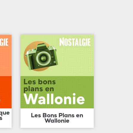
ique
Les Bons Plans en
s
Wallonie