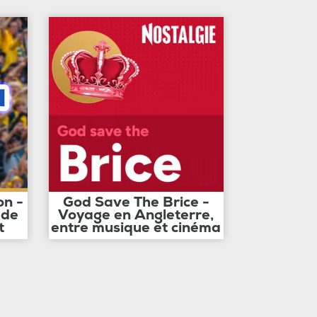
on -
God Save The Brice -
 de
Voyage en Angleterre,
t
entre musique et cinéma