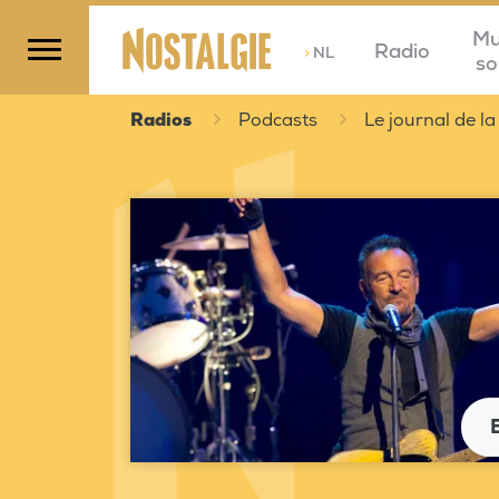
Mu
Radio
>
NL
so
Radios
Podcasts
Le journal de la