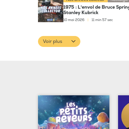
1975 : L'envol de Bruce Sprin
Stanley Kubrick
10 mai 2026
|
11 min 57 sec
Voir plus