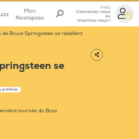
Hello
Mon
Connectez-vous
uizz
ou
Nostapass
inscrivez-vous !
s de Bruce Springsteen se rebellent
pringsteen se
s préférés
 dernière tournée du Boss