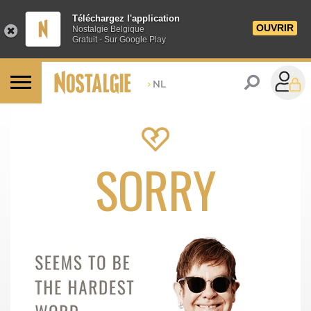
Téléchargez l'application
OUVRIR
Nostalgie Belgique
Gratuit - Sur Google Play
>
NL
SORRY