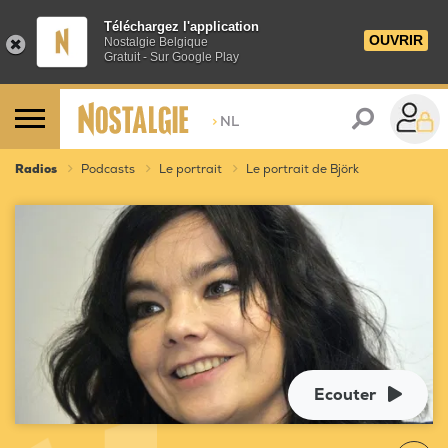
Téléchargez l'application
OUVRIR
Nostalgie Belgique
Gratuit - Sur Google Play
>
NL
Radios
Podcasts
Le portrait
Le portrait de Björk
Ecouter