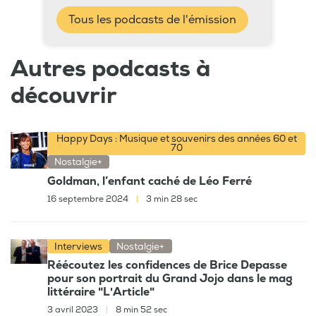
Tous les podcasts de l'émission
Autres podcasts à
découvrir
Happy Days : Musique et souvenirs des années 60 et
70
Nostalgie+
Goldman, l’enfant caché de Léo Ferré
16 septembre 2024
|
3 min 28 sec
Interviews
Nostalgie+
Réécoutez les confidences de Brice Depasse
pour son portrait du Grand Jojo dans le mag
littéraire "L'Article"
3 avril 2023
|
8 min 52 sec