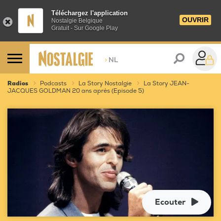
Téléchargez l'application
OUVRIR
Nostalgie Belgique
Gratuit - Sur Google Play
>
NL
Radios
Podcasts
La Story Nostalgie
La Story JEAN-
JACQUES GOLDMAN 20 ans après (Episode 5)
Ecouter