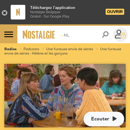
Téléchargez l'application
OUVRIR
Nostalgie Belgique
Gratuit - Sur Google Play
>
NL
Radios
Podcasts
Une furieuse envie de séries
Une furieuse
envie de séries : Hélène et les garçons
Ecouter