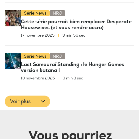
Série News
NRJ
Cette série pourrait bien remplacer Desperate
Housewives (et vous rendre accro)
17 novembre 2025
|
3 min 56 sec
Série News
NRJ
Last Samouraï Standing : le Hunger Games
version katana !
13 novembre 2025
|
3 min 8 sec
Voir plus
Vous pourriez