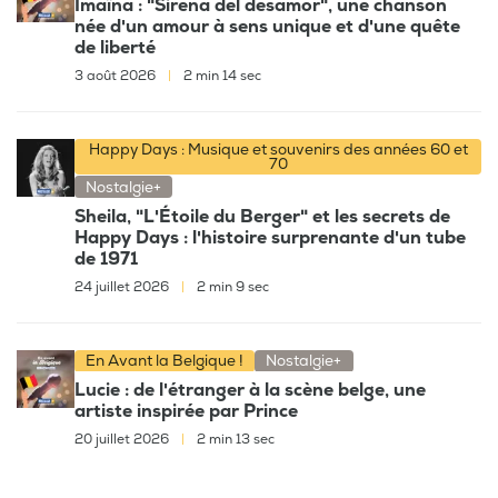
Imaïna : "Sirena del desamor", une chanson
née d'un amour à sens unique et d'une quête
de liberté
3 août 2026
|
2 min 14 sec
Happy Days : Musique et souvenirs des années 60 et
70
Nostalgie+
Sheila, "L'Étoile du Berger" et les secrets de
Happy Days : l'histoire surprenante d'un tube
de 1971
24 juillet 2026
|
2 min 9 sec
En Avant la Belgique !
Nostalgie+
Lucie : de l'étranger à la scène belge, une
artiste inspirée par Prince
20 juillet 2026
|
2 min 13 sec