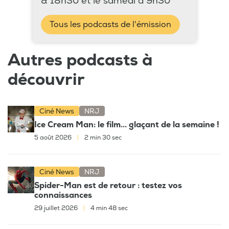
& 18h30 et le samedi à 9h30
Tous les podcasts de l'émission
Autres podcasts à
découvrir
Ciné News
NRJ
Ice Cream Man: le film... glaçant de la semaine !
5 août 2026
|
2 min 30 sec
Ciné News
NRJ
Spider-Man est de retour : testez vos
connaissances
29 juillet 2026
|
4 min 48 sec