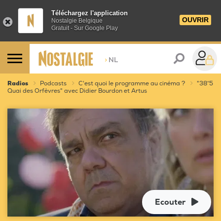
Téléchargez l'application
OUVRIR
Nostalgie Belgique
Gratuit - Sur Google Play
>
NL
Radios
Podcasts
C'est quoi le programme au cinéma ?
"38°5
Quai des Orfèvres" avec Didier Bourdon et Artus
Ecouter