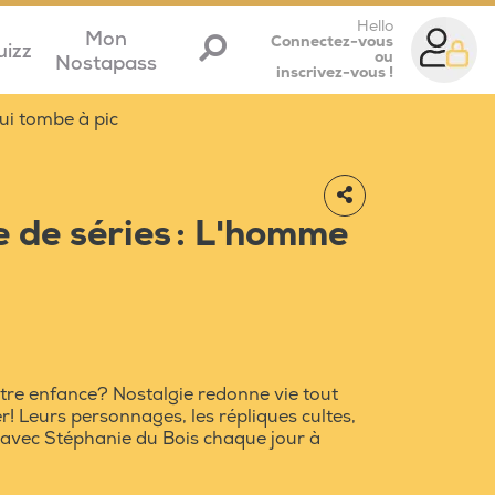
Hello
Mon
Connectez-vous
uizz
ou
Nostapass
inscrivez-vous !
ui tombe à pic
 de séries : L'homme
otre enfance? Nostalgie redonne vie tout
rer! Leurs personnages, les répliques cultes,
 avec Stéphanie du Bois chaque jour à