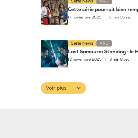
Série News
NRJ
Cette série pourrait bien re
17 novembre 2025
|
3 min 56 sec
Série News
NRJ
Last Samouraï Standing : le 
13 novembre 2025
|
3 min 8 sec
Voir plus