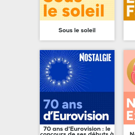
Sous le soleil
70 ans d'Eurovision : le
concours de ses débuts à
N