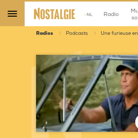
Mu
Radio
>
NL
so
Radios
Podcasts
Une furieuse en