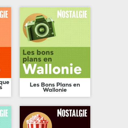
ique
Les Bons Plans en
s
Wallonie