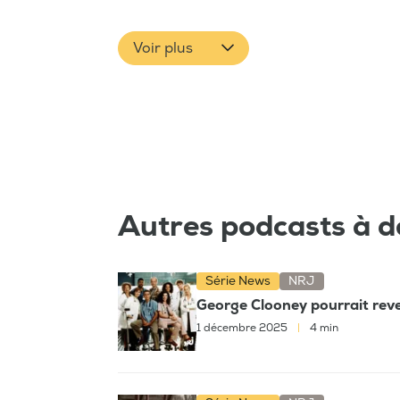
Voir plus
Autres podcasts à d
Série News
NRJ
George Clooney pourrait reve
1 décembre 2025
|
4 min