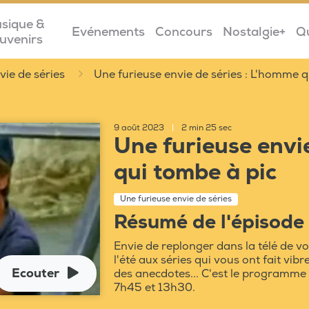
sique &
Evénements
Concours
Nostalgie+
Q
uvenirs
vie de séries
Une furieuse envie de séries : L'homme q
9 août 2023
|
2 min 25 sec
Une furieuse envie
qui tombe à pic
Une furieuse envie de séries
Résumé de l'épisode
Envie de replonger dans la télé de v
l'été aux séries qui vous ont fait vib
Ecouter
des anecdotes... C'est le programme
7h45 et 13h30.