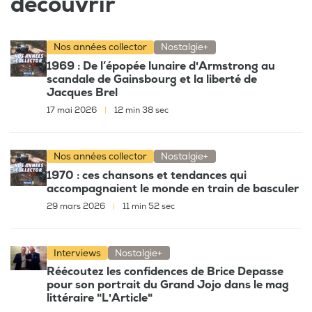
découvrir
Nos années collector
Nostalgie+
1969 : De l’épopée lunaire d'Armstrong au
scandale de Gainsbourg et la liberté de
Jacques Brel
17 mai 2026
|
12 min 38 sec
Nos années collector
Nostalgie+
1970 : ces chansons et tendances qui
accompagnaient le monde en train de basculer
29 mars 2026
|
11 min 52 sec
Interviews
Nostalgie+
Réécoutez les confidences de Brice Depasse
pour son portrait du Grand Jojo dans le mag
littéraire "L'Article"