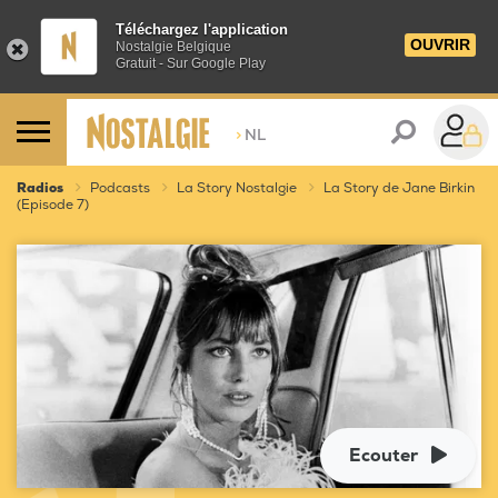
Téléchargez l'application
OUVRIR
Nostalgie Belgique
Gratuit - Sur Google Play
>
NL
Radios
Podcasts
La Story Nostalgie
La Story de Jane Birkin
(Episode 7)
Ecouter