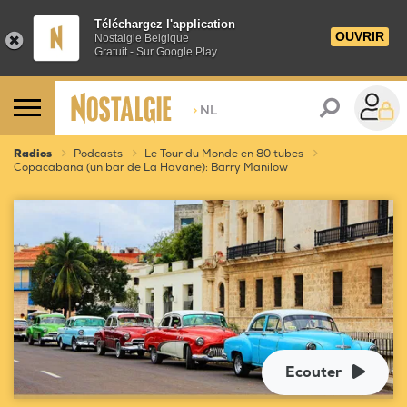
Téléchargez l'application
OUVRIR
Nostalgie Belgique
Gratuit - Sur Google Play
>
NL
Radios
Podcasts
Le Tour du Monde en 80 tubes
Copacabana (un bar de La Havane): Barry Manilow
Ecouter