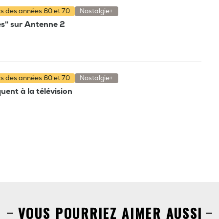
rs des années 60 et 70
Nostalgie+
es" sur Antenne 2
rs des années 60 et 70
Nostalgie+
ent à la télévision
VOUS POURRIEZ AIMER AUSSI