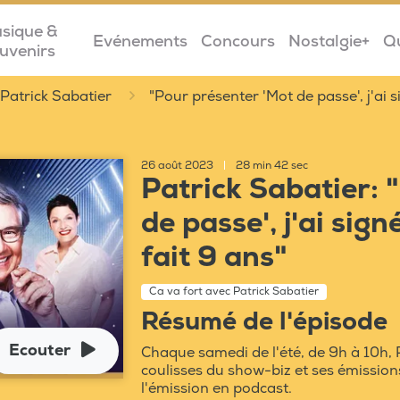
sique &
Evénements
Concours
Nostalgie+
Q
uvenirs
 Patrick Sabatier
"Pour présenter 'Mot de passe', j'ai s
26 août 2023
|
28 min 42 sec
Patrick Sabatier: 
de passe', j'ai sign
fait 9 ans"
Ca va fort avec Patrick Sabatier
Résumé de l'épisode
Ecouter
Chaque samedi de l'été, de 9h à 10h, 
coulisses du show-biz et ses émission
l'émission en podcast.