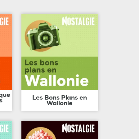
ique
Les Bons Plans en
s
Wallonie