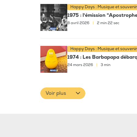
Happy Days : Musique et souveni
1975 : l'émission "Apostroph
8 avril 2026
|
2 min 22 sec
Happy Days : Musique et souveni
1974 : Les Barbapapa débarqu
24 mars 2026
|
3 min
Voir plus