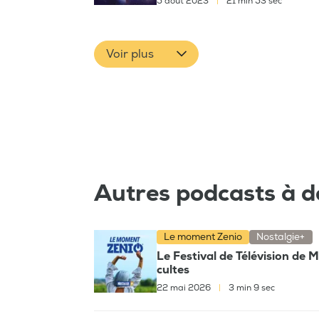
5 août 2023
|
21 min 53 sec
Voir plus
Autres podcasts à d
Le moment Zenio
Nostalgie+
Le Festival de Télévision de 
cultes
22 mai 2026
|
3 min 9 sec