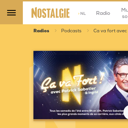
Mu
Radio
>
NL
so
Radios
Podcasts
Ca va fort avec