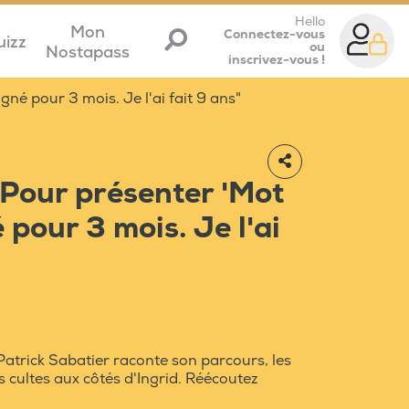
Hello
Mon
Connectez-vous
uizz
ou
Nostapass
inscrivez-vous !
igné pour 3 mois. Je l'ai fait 9 ans"
"Pour présenter 'Mot
é pour 3 mois. Je l'ai
Patrick Sabatier raconte son parcours, les
s cultes aux côtés d'Ingrid. Réécoutez