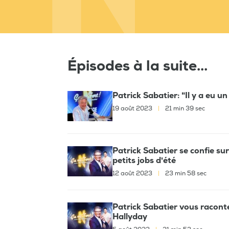
Épisodes à la suite...
Patrick Sabatier: "Il y a eu u
19 août 2023
|
21 min 39 sec
Patrick Sabatier se confie su
petits jobs d'été
12 août 2023
|
23 min 58 sec
Patrick Sabatier vous racont
Hallyday