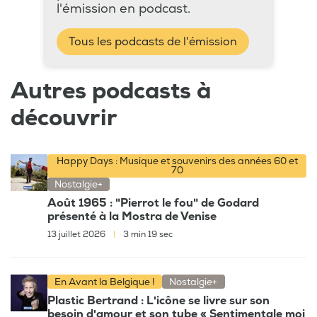
l'émission en podcast.
Tous les podcasts de l'émission
Autres podcasts à
découvrir
Happy Days : Musique et souvenirs des années 60 et
70
Nostalgie+
Août 1965 : "Pierrot le fou" de Godard
présenté à la Mostra de Venise
13 juillet 2026
|
3 min 19 sec
En Avant la Belgique !
Nostalgie+
Plastic Bertrand : L'icône se livre sur son
besoin d'amour et son tube « Sentimentale moi