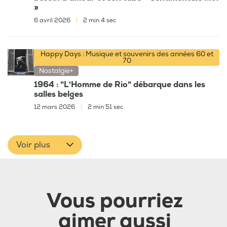
»
6 avril 2026
|
2 min 4 sec
Happy Days : Musique et souvenirs des années 60 et
70
Nostalgie+
1964 : "L'Homme de Rio" débarque dans les
salles belges
12 mars 2026
|
2 min 51 sec
Voir plus
Vous pourriez
aimer aussi