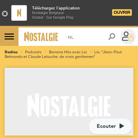
Téléchargez l'application
OUVRIR
Nostalgie Belgique
Gratuit - Sur Google Play
>
NL
Radios
Podcasts
Banana Hits avec Lio
Lio: "Jean-Paul
Belmondo et Claude Lelouche, de vrais gentlemen"
Ecouter