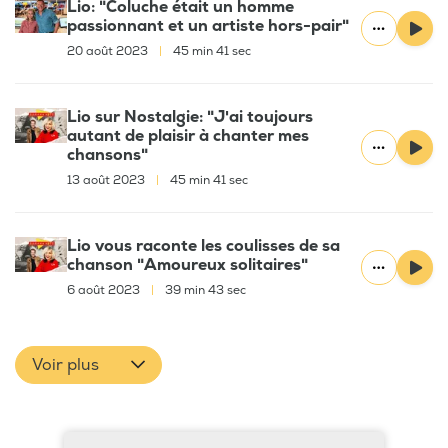
Lio: "Coluche était un homme
passionnant et un artiste hors-pair"
20 août 2023
|
45 min 41 sec
Lio sur Nostalgie: "J'ai toujours
autant de plaisir à chanter mes
chansons"
13 août 2023
|
45 min 41 sec
Lio vous raconte les coulisses de sa
chanson "Amoureux solitaires"
6 août 2023
|
39 min 43 sec
Voir plus