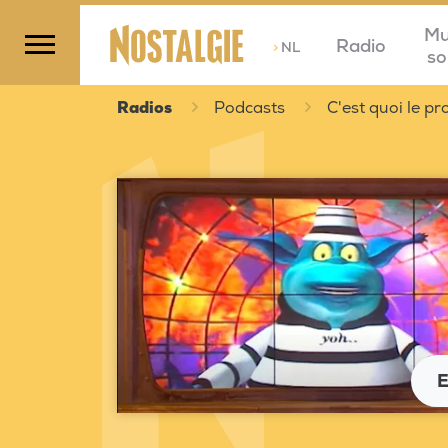
Mu
Radio
>
NL
so
Radios
Podcasts
C'est quoi le 
E