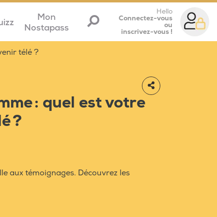
Hello
Mon
Connectez-vous
uizz
ou
Nostapass
inscrivez-vous !
enir télé ?
mme : quel est votre
é ?
elle aux témoignages. Découvrez les