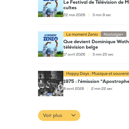
Le Festival de Télévision de 
cultes
22 mai 2026
|
3 min 9 sec
Le moment Zenio
Nostalgie+
Que devient Dominique Wathel
télévision belge
17 avril 2026
|
3 min 20 sec
Happy Days : Musique et souveni
1975 : l'émission "Apostroph
8 avril 2026
|
2 min 22 sec
Voir plus