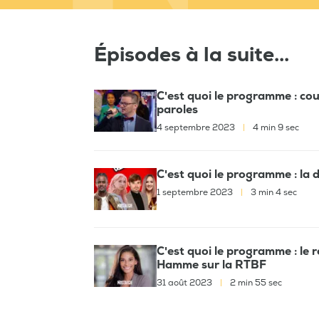
Épisodes à la suite...
C'est quoi le programme : cou
paroles
4 septembre 2023
|
4 min 9 sec
C'est quoi le programme : la 
1 septembre 2023
|
3 min 4 sec
C'est quoi le programme : le 
Hamme sur la RTBF
31 août 2023
|
2 min 55 sec