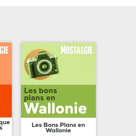
ique
Les Bons Plans en
s
Wallonie