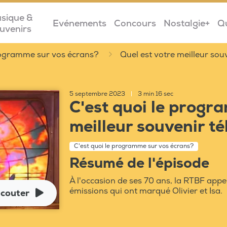
sique &
Evénements
Concours
Nostalgie+
Q
uvenirs
programme sur vos écrans?
Quel est votre meilleur souv
5 septembre 2023
|
3 min 16 sec
C'est quoi le progra
meilleur souvenir tél
C'est quoi le programme sur vos écrans?
Résumé de l'épisode
À l'occasion de ses 70 ans, la RTBF app
émissions qui ont marqué Olivier et Isa.
couter