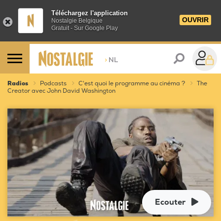
Téléchargez l'application
OUVRIR
Nostalgie Belgique
Gratuit - Sur Google Play
>
NL
Radios
Podcasts
C'est quoi le programme au cinéma ?
The
Creator avec John David Washington
Ecouter