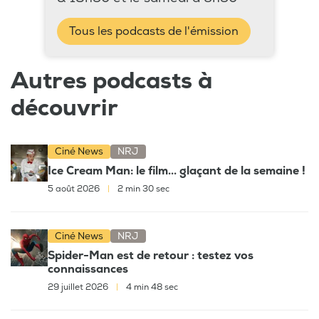
Tous les podcasts de l'émission
Autres podcasts à
découvrir
Ciné News
NRJ
Ice Cream Man: le film... glaçant de la semaine !
5 août 2026
|
2 min 30 sec
Ciné News
NRJ
Spider-Man est de retour : testez vos
connaissances
29 juillet 2026
|
4 min 48 sec