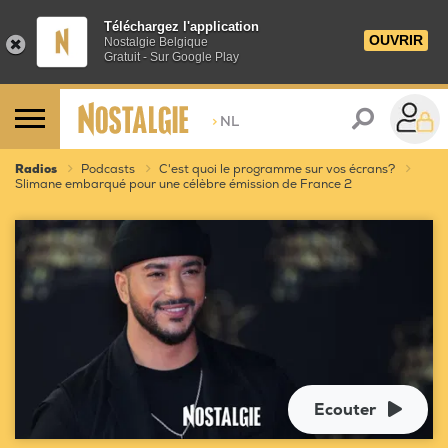
Téléchargez l'application
OUVRIR
Nostalgie Belgique
Gratuit - Sur Google Play
>
NL
Radios
Podcasts
C'est quoi le programme sur vos écrans?
Slimane embarqué pour une célèbre émission de France 2
Ecouter