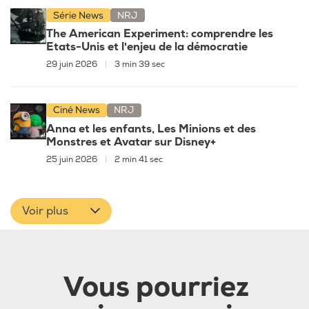
Série News
NRJ
The American Experiment: comprendre les
Etats-Unis et l'enjeu de la démocratie
29 juin 2026
|
3 min 39 sec
Ciné News
NRJ
Anna et les enfants, Les Minions et des
Monstres et Avatar sur Disney+
25 juin 2026
|
2 min 41 sec
Voir plus
Vous pourriez