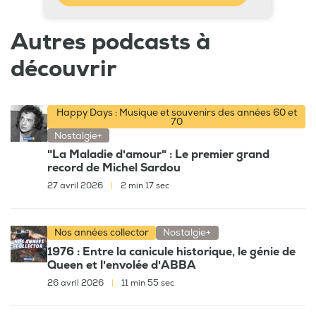
Autres podcasts à
découvrir
Happy Days : Musique et souvenirs des années 60 et
70
Nostalgie+
"La Maladie d'amour" : Le premier grand
record de Michel Sardou
27 avril 2026
|
2 min 17 sec
Nos années collector
Nostalgie+
1976 : Entre la canicule historique, le génie de
Queen et l'envolée d'ABBA
26 avril 2026
|
11 min 55 sec