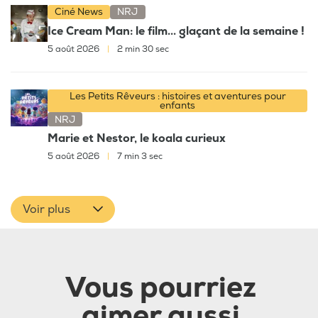
Ciné News
NRJ
Ice Cream Man: le film... glaçant de la semaine !
5 août 2026
|
2 min 30 sec
Les Petits Rêveurs : histoires et aventures pour
enfants
NRJ
Marie et Nestor, le koala curieux
5 août 2026
|
7 min 3 sec
Voir plus
Vous pourriez
aimer aussi