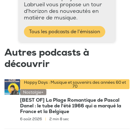
Labrueil vous propose un tour
d'horizon des nouveautés en
matière de musique.
Tous les podcasts de l'émission
Autres podcasts à
découvrir
Happy Days : Musique et souvenirs des années 60 et
70
Nostalgie+
[BEST OF] La Plage Romantique de Pascal
Danel : le tube de l'été 1966 qui a marqué la
France et la Belgique
6 août 2026
|
2 min 8 sec