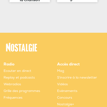
Radio
Accès direct
Ecouter en direct
Mag
Replay et podcasts
S'inscrire à la newsletter
Webradios
Vidéos
Grille des programmes
Evènements
Fréquences
Concours
Nostalgie+