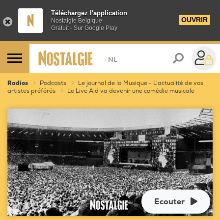
Téléchargez l'application
OUVRIR
Nostalgie Belgique
Gratuit - Sur Google Play
>
NL
Radios
Podcasts
Le journal de la Musique - L'actualité de vos
artistes préférés
Le Live Aid va devenir une comédie musicale
Ecouter