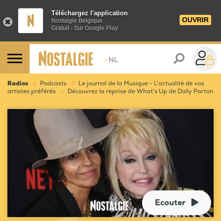
Téléchargez l'application
OUVRIR
Nostalgie Belgique
Gratuit - Sur Google Play
>
NL
Radios
Podcasts
Le journal de la Musique - L'actualité de vos
artistes préférés
Découvrez la reprise de What's Up de Dolly Parton
Ecouter