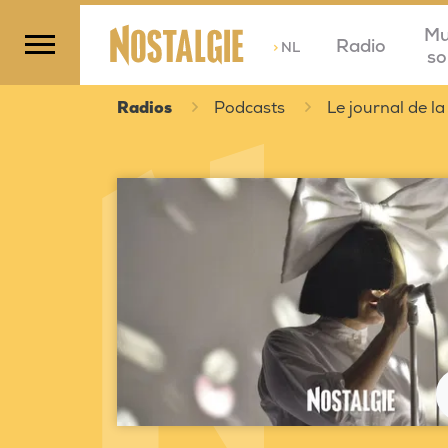
Mu
Radio
>
NL
so
Radios
Podcasts
Le journal de la