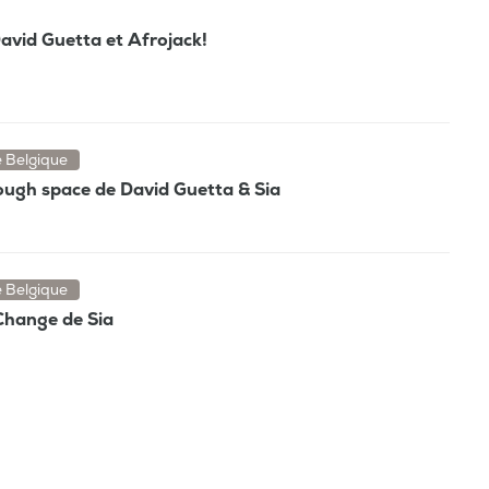
avid Guetta et Afrojack!
e Belgique
rough space de David Guetta & Sia
e Belgique
 Change de Sia