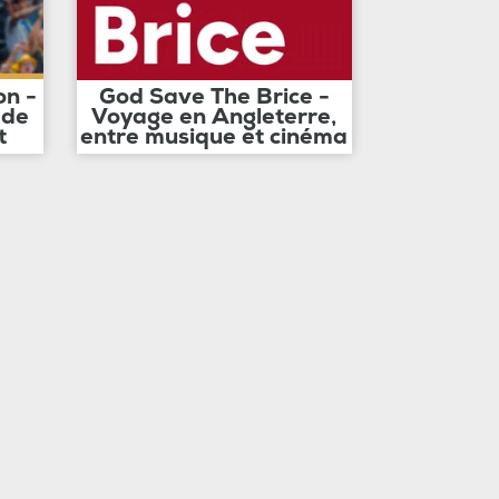
on -
God Save The Brice -
 de
Voyage en Angleterre,
t
entre musique et cinéma