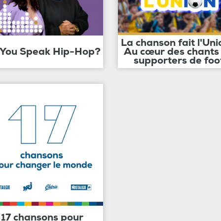
La chanson fait l'Uni
 You Speak Hip-Hop?
Au cœur des chants
supporters de foo
17 chansons pour