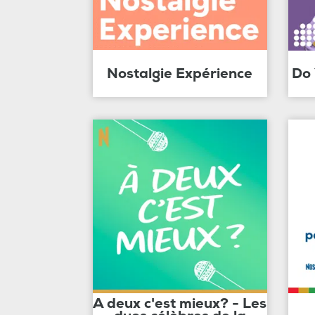
Nostalgie Expérience
Do
A deux c'est mieux? - Les