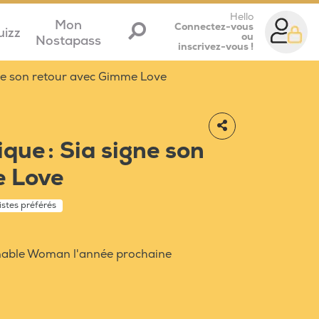
Hello
Mon
Connectez-vous
uizz
ou
Nostapass
inscrivez-vous !
ne son retour avec Gimme Love
que : Sia signe son
e Love
istes préférés
onable Woman l'année prochaine