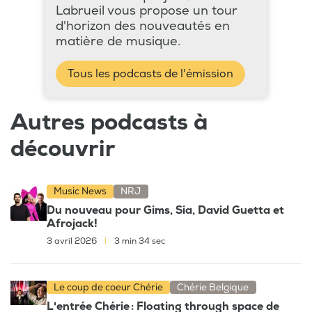
Labrueil vous propose un tour
d'horizon des nouveautés en
matière de musique.
Tous les podcasts de l'émission
Autres podcasts à
découvrir
Music News
NRJ
Du nouveau pour Gims, Sia, David Guetta et
Afrojack!
3 avril 2026
|
3 min 34 sec
Le coup de coeur Chérie
Chérie Belgique
L'entrée Chérie : Floating through space de