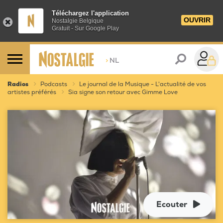
Téléchargez l'application
OUVRIR
Nostalgie Belgique
Gratuit - Sur Google Play
>
NL
Radios
Podcasts
Le journal de la Musique - L'actualité de vos
artistes préférés
Sia signe son retour avec Gimme Love
Ecouter