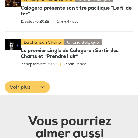
Calogero présente son titre pacifique "Le fil de
fer"
11 octobre 2022
|
1 min 47 sec
La chanson Chérie
Chérie Belgique
Le premier single de Calogero : Sortir des
Charts et "Prendre l'air"
27 septembre 2022
|
2 min 16 sec
Voir plus
Vous pourriez
aimer aussi