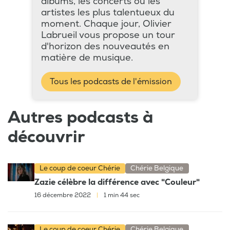
albums, les concerts ou les
artistes les plus talentueux du
moment. Chaque jour, Olivier
Labrueil vous propose un tour
d'horizon des nouveautés en
matière de musique.
Tous les podcasts de l'émission
Autres podcasts à
découvrir
Le coup de coeur Chérie
Chérie Belgique
Zazie célèbre la différence avec "Couleur"
16 décembre 2022
|
1 min 44 sec
Le coup de coeur Chérie
Chérie Belgique