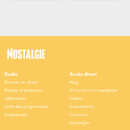
Radio
Accès direct
Ecouter en direct
Mag
Replay et podcasts
S'inscrire à la newsletter
Webradios
Vidéos
Grille des programmes
Evènements
Fréquences
Concours
Nostalgie+