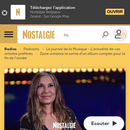
Téléchargez l'application
OUVRIR
Nostalgie Belgique
Gratuit - Sur Google Play
>
NL
Radios
Podcasts
Le journal de la Musique - L'actualité de vos
artistes préférés
Zazie annonce la sortie d'un album complet pour la
fin de l'année
Ecouter