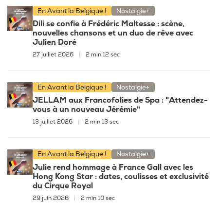
En Avant la Belgique !
Nostalgie+
Dili se confie à Frédéric Maltesse : scène,
nouvelles chansons et un duo de rêve avec
Julien Doré
27 juillet 2026
|
2 min 12 sec
En Avant la Belgique !
Nostalgie+
JELLAM aux Francofolies de Spa : "Attendez-
vous à un nouveau Jérémie"
13 juillet 2026
|
2 min 13 sec
En Avant la Belgique !
Nostalgie+
Julie rend hommage à France Gall avec les
Hong Kong Star : dates, coulisses et exclusivité
du Cirque Royal
29 juin 2026
|
2 min 10 sec