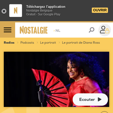
Téléchargez l'application
OUVRIR
Nostalgie Belgique
Gratuit - Sur Google Play
>
NL
Radios
Podcasts
Le portrait
Le portrait de Diana Ross
Ecouter