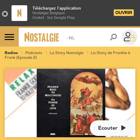
Téléchargez l'application
OUVRIR
Nostalgie Belgique
Gratuit - Sur Google Play
>
NL
Radios
Podcasts
La Story Nostalgie
La Story de Frankie à
Frank (Episode 2)
Ecouter