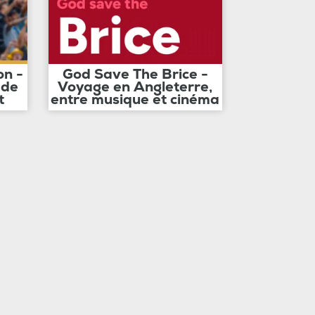
on -
God Save The Brice -
 de
Voyage en Angleterre,
t
entre musique et cinéma