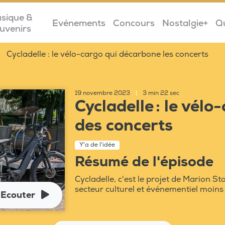
sique &
Evénements
Concours
Nostalgie+
Q
uvenirs
Cycladelle : le vélo-cargo qui décarbone les concerts
19 novembre 2023
|
3 min 22 sec
Cycladelle : le vélo
des concerts
Y'a de l'idée
Résumé de l'épisode
Cycladelle, c'est le projet de Marion St
secteur culturel et événementiel moins 
Ecouter