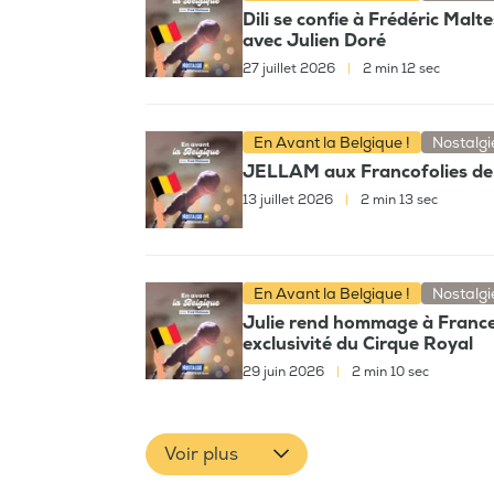
Dili se confie à Frédéric Malt
avec Julien Doré
27 juillet 2026
|
2 min 12 sec
En Avant la Belgique !
Nostalgi
JELLAM aux Francofolies de 
13 juillet 2026
|
2 min 13 sec
En Avant la Belgique !
Nostalgi
Julie rend hommage à France G
exclusivité du Cirque Royal
29 juin 2026
|
2 min 10 sec
Voir plus