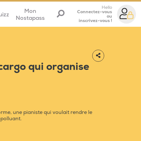
Hello
Mon
Connectez-vous
uizz
ou
Nostapass
inscrivez-vous !
-cargo qui organise
orme, une pianiste qui voulait rendre le
polluant.