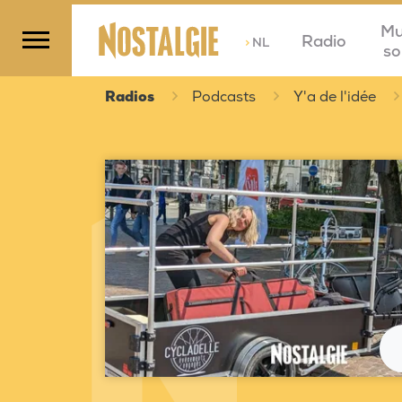
Mu
Radio
>
NL
so
Radios
Podcasts
Y'a de l'idée