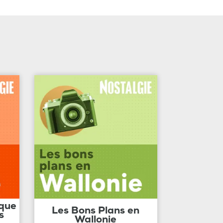
ique
Les Bons Plans en
s
Wallonie