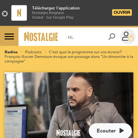
Téléchargez l'application
OUVRIR
Nostalgie Belgique
Gratuit - Sur Google Play
>
NL
Radios
Podcasts
C'est quoi le programme sur vos écrans?
François-Xavier Demaison évoque son passage dans "Un dimanche à la
campagne"
Ecouter