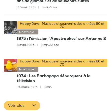
ans de glamour et de souvenirs cultes
22 mai 2026
|
3 min 9 sec
Happy Days : Musique et souvenirs des années 60 et
70
Nostalgie+
1975 : l'émission "Apostrophes" sur Antenne 2
8 avril 2026
|
2 min 22 sec
Happy Days : Musique et souvenirs des années 60 et
70
Nostalgie+
1974 : Les Barbapapa débarquent à la
télévision
24 mars 2026
|
3 min
Voir plus