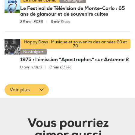
Le moment Zenio
Nostalgie+
Le Festival de Télévision de Monte-Carlo : 65
ans de glamour et de souvenirs cultes
22 mai 2026
|
3 min 9 sec
Happy Days : Musique et souvenirs des années 60 et
70
Nostalgie+
1975 : l'émission "Apostrophes" sur Antenne 2
8 avril 2026
|
2 min 22 sec
Voir plus
Vous pourriez