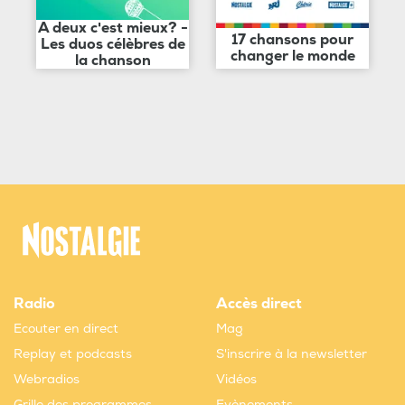
A deux c'est mieux? -
17 chansons pour
Les duos célèbres de
changer le monde
la chanson
Radio
Accès direct
Ecouter en direct
Mag
Replay et podcasts
S'inscrire à la newsletter
Webradios
Vidéos
Grille des programmes
Evènements