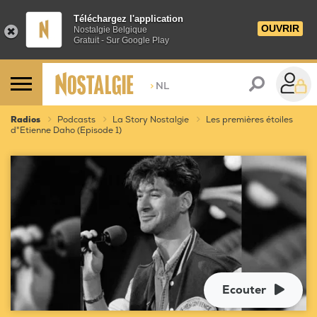
Téléchargez l'application
OUVRIR
Nostalgie Belgique
Gratuit - Sur Google Play
>
NL
Radios
Podcasts
La Story Nostalgie
Les premières étoiles
d"Etienne Daho (Episode 1)
Ecouter