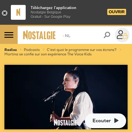
Téléchargez l'application
OUVRIR
Nostalgie Belgique
Gratuit - Sur Google Play
>
NL
Radios
Podcasts
C'est quoi le programme sur vos écrans?
Martina se confie sur son expérience The Voice Kids
Ecouter