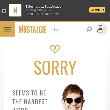
Téléchargez l'application
OUVRIR
Nostalgie Belgique
Gratuit - Sur Google Play
>
NL
SORRY