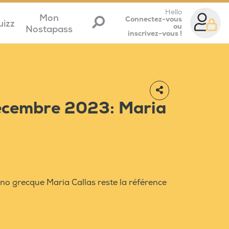
Hello
Mon
Connectez-vous
uizz
ou
Nostapass
inscrivez-vous !
décembre 2023: Maria
no grecque Maria Callas reste la référence