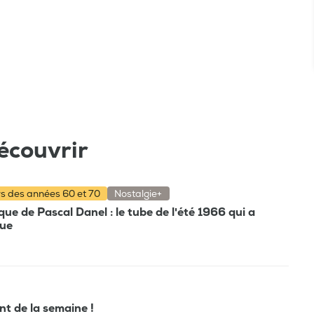
écouvrir
rs des années 60 et 70
Nostalgie+
e de Pascal Danel : le tube de l'été 1966 qui a
que
ant de la semaine !