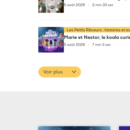
5 août 2026
|
2 min 30 sec
Les Petits Rêveurs : histoires et 
Marie et Nestor, le koala cur
5 août 2026
|
7 min 3 sec
Voir plus