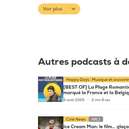
Voir plus
Autres podcasts à d
Happy Days : Musique et souveni
[BEST OF] La Plage Romantiqu
marqué la France et la Belgi
6 août 2026
|
2 min 8 sec
Ciné News
NRJ
Ice Cream Man: le film... glaç