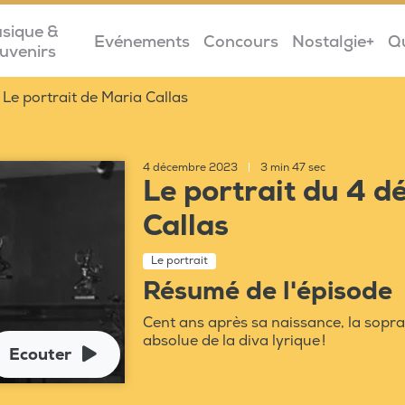
sique &
Evénements
Concours
Nostalgie+
Q
uvenirs
Le portrait de Maria Callas
4 décembre 2023
|
3 min 47 sec
Le portrait du 4 
Callas
Le portrait
Résumé de l'épisode
Cent ans après sa naissance, la sopra
absolue de la diva lyrique !
Ecouter