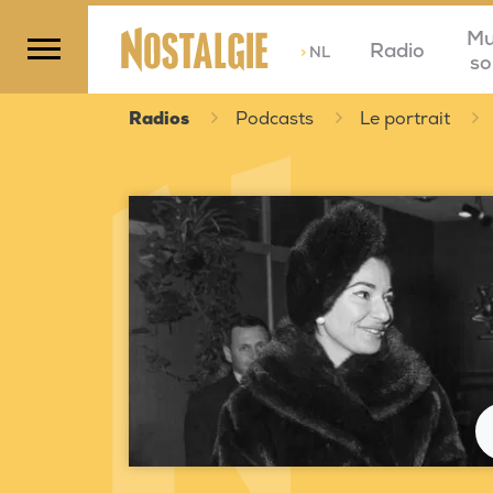
Mu
Radio
>
NL
so
Radios
Podcasts
Le portrait