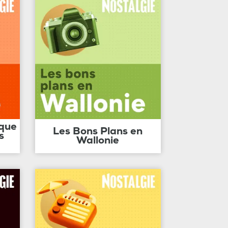
ique
Les Bons Plans en
s
Wallonie