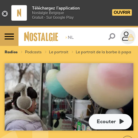
Téléchargez l'application
OUVRIR
Nostalgie Belgique
Gratuit - Sur Google Play
>
NL
Radios
Podcasts
Le portrait
Le portrait de la barbe à papa
Ecouter