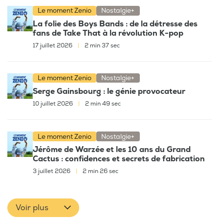
Le moment Zenio
Nostalgie+
La folie des Boys Bands : de la détresse des
fans de Take That à la révolution K-pop
17 juillet 2026
|
2 min 37 sec
Le moment Zenio
Nostalgie+
Serge Gainsbourg : le génie provocateur
10 juillet 2026
|
2 min 49 sec
Le moment Zenio
Nostalgie+
Jérôme de Warzée et les 10 ans du Grand
Cactus : confidences et secrets de fabrication
3 juillet 2026
|
2 min 26 sec
Voir plus