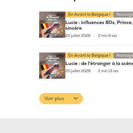
En Avant la Belgique !
Nostalgi
Lucie : influences 80s, Princ
sincère
20 juillet 2026
|
2 min 9 sec
En Avant la Belgique !
Nostalgi
Lucie : de l'étranger à la scèn
20 juillet 2026
|
2 min 13 sec
Voir plus