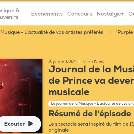
sique &
Evénements
Concours
Nostalgie+
Q
uvenirs
 Musique - L'actualité de vos artistes préférés
"Purple
10 janvier 2024
|
3 min 15 sec
Journal de la Musi
de Prince va deve
musicale
Le journal de la Musique - L'actualité de vos art
Résumé de l'épisode
Ecouter
Le spectacle sera inspiré du film de 
originale