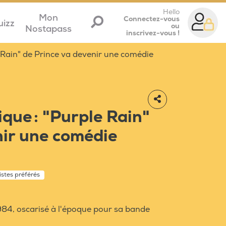
Hello
Mon
Connectez-vous
uizz
ou
Nostapass
inscrivez-vous !
 Rain" de Prince va devenir une comédie
que : "Purple Rain"
nir une comédie
istes préférés
1984, oscarisé à l'époque pour sa bande