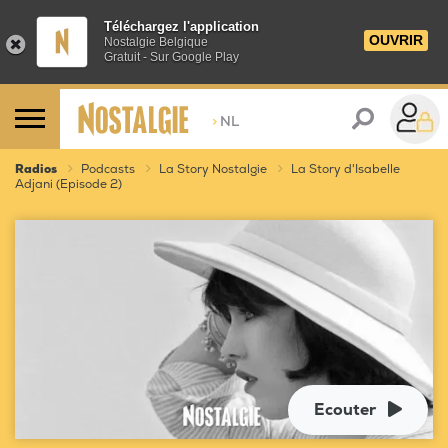
Téléchargez l'application
OUVRIR
Nostalgie Belgique
Gratuit - Sur Google Play
>
NL
Radios
Podcasts
La Story Nostalgie
La Story d'Isabelle
Adjani (Episode 2)
Ecouter