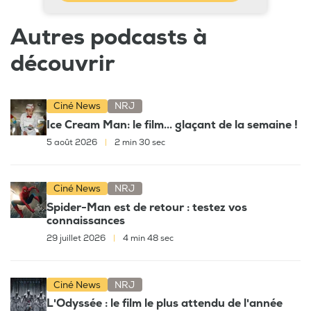
Autres podcasts à
découvrir
Ciné News
NRJ
Ice Cream Man: le film... glaçant de la semaine !
5 août 2026
|
2 min 30 sec
Ciné News
NRJ
Spider-Man est de retour : testez vos
connaissances
29 juillet 2026
|
4 min 48 sec
Ciné News
NRJ
L'Odyssée : le film le plus attendu de l'année