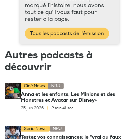
marqué l’histoire, nous avons
tout ce qu'il vous faut pour
rester à la page.
Tous les podcasts de l'émission
Autres podcasts à
découvrir
Ciné News
NRJ
Anna et les enfants, Les Minions et des
Monstres et Avatar sur Disney+
25 juin 2026
|
2 min 41 sec
Série News
NRJ
Testez vos connaissances: le "vrai ou faux