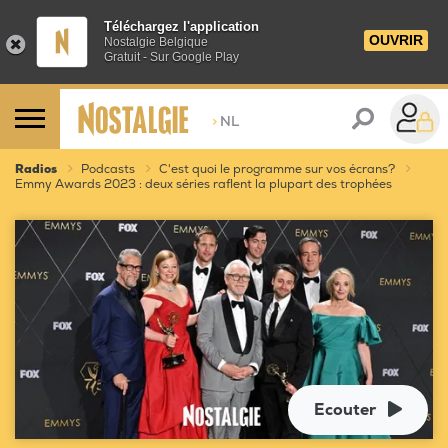
Téléchargez l'application
OUVRIR
Nostalgie Belgique
Gratuit - Sur Google Play
>
NL
Radios
Podcasts
C'est quoi le programme sur vos écrans?
Emmy Awards 2023 : deux séries raflent la plupart des trophées
Ecouter