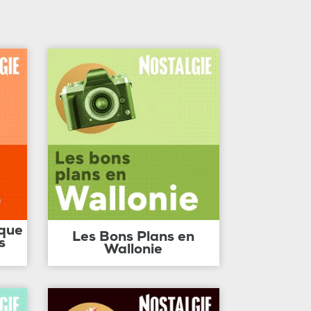
ique
Les Bons Plans en
s
Wallonie