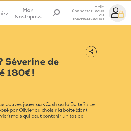
Hello
Mon
Connectez-vous
uizz
ou
Nostapass
inscrivez-vous !
 ? Séverine de
é 180€ !
s pouvez jouer au « Cash ou la Boîte ? » Le
osé par Olivier ou choisir la boîte (dont
vier) mais qui peut contenir un tas de