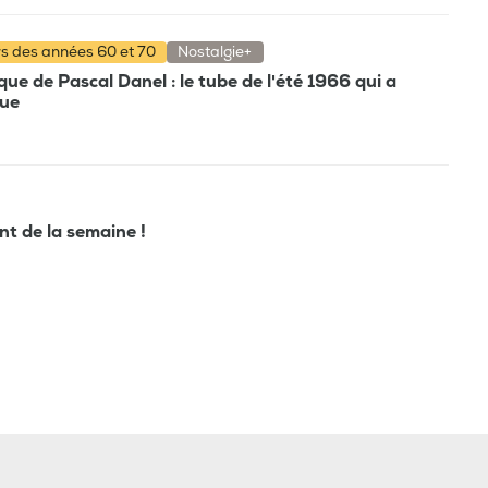
rs des années 60 et 70
Nostalgie+
e de Pascal Danel : le tube de l'été 1966 qui a
que
ant de la semaine !