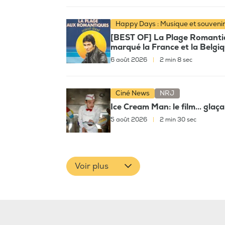
Happy Days : Musique et souveni
[BEST OF] La Plage Romantiqu
marqué la France et la Belgi
6 août 2026
|
2 min 8 sec
Ciné News
NRJ
Ice Cream Man: le film... glaç
5 août 2026
|
2 min 30 sec
Voir plus