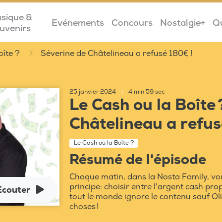
sique &
Evénements
Concours
Nostalgie+
Q
uvenirs
oîte ?
Séverine de Châtelineau a refusé 180€ !
25 janvier 2024
|
4 min 59 sec
Le Cash ou la Boîte
Châtelineau a refus
Le Cash ou la Boîte ?
Résumé de l'épisode
Chaque matin, dans la Nosta Family, vou
principe: choisir entre l'argent cash prop
Ecouter
tout le monde ignore le contenu sauf Oli
choses !