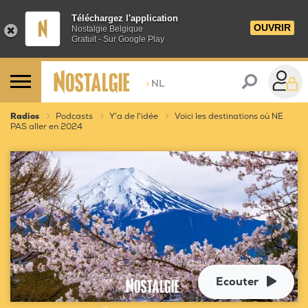
Téléchargez l'application
OUVRIR
Nostalgie Belgique
Gratuit - Sur Google Play
>
NL
Radios
Podcasts
Y'a de l'idée
Voici les destinations où NE
PAS aller en 2024
Ecouter