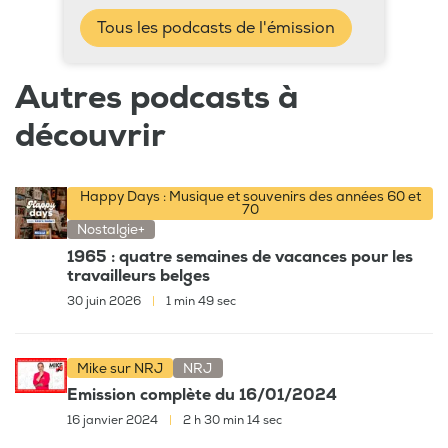
Tous les podcasts de l'émission
Autres podcasts à
découvrir
Happy Days : Musique et souvenirs des années 60 et
70
Nostalgie+
1965 : quatre semaines de vacances pour les
travailleurs belges
30 juin 2026
|
1 min 49 sec
Mike sur NRJ
NRJ
Emission complète du 16/01/2024
16 janvier 2024
|
2 h 30 min 14 sec