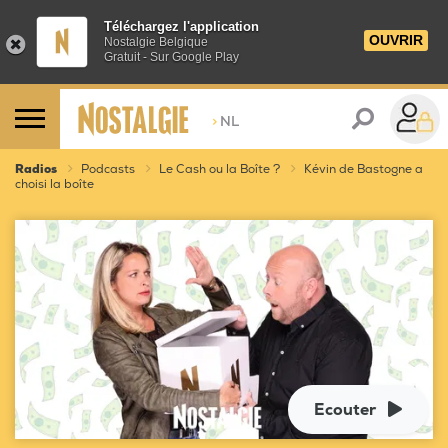
Téléchargez l'application
OUVRIR
Nostalgie Belgique
Gratuit - Sur Google Play
>
NL
Radios
Podcasts
Le Cash ou la Boîte ?
Kévin de Bastogne a
choisi la boîte
Ecouter