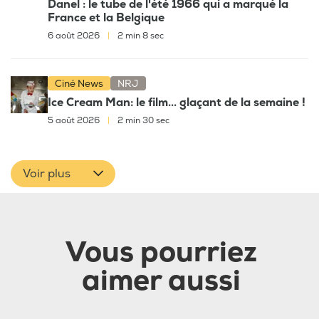
Danel : le tube de l'été 1966 qui a marqué la
France et la Belgique
6 août 2026
|
2 min 8 sec
Ciné News
NRJ
Ice Cream Man: le film... glaçant de la semaine !
5 août 2026
|
2 min 30 sec
Voir plus
Vous pourriez
aimer aussi