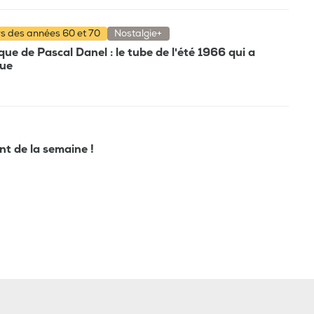
rs des années 60 et 70
Nostalgie+
e de Pascal Danel : le tube de l'été 1966 qui a
que
ant de la semaine !