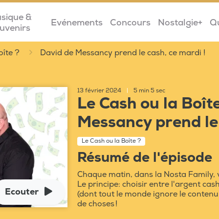
sique &
Evénements
Concours
Nostalgie+
Q
uvenirs
oîte ?
David de Messancy prend le cash, ce mardi !
13 février 2024
|
5 min 5 sec
Le Cash ou la Boît
Messancy prend le 
Le Cash ou la Boîte ?
Résumé de l'épisode
Chaque matin, dans la Nosta Family, v
Le principe: choisir entre l'argent cas
Ecouter
(dont tout le monde ignore le contenu 
de choses !