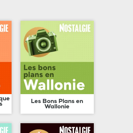
ique
Les Bons Plans en
s
Wallonie