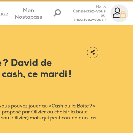
Hello
Mon
Connectez-vous
uizz
ou
Nostapass
inscrivez-vous !
e ? David de
cash, ce mardi !
ous pouvez jouer au « Cash ou la Boîte ? »
h proposé par Olivier ou choisir la boîte
sauf Olivier) mais qui peut contenir un tas