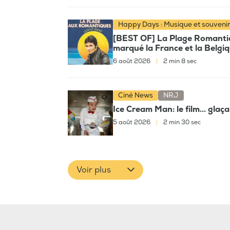
Happy Days : Musique et souveni
[BEST OF] La Plage Romantiqu
marqué la France et la Belgi
6 août 2026
|
2 min 8 sec
Ciné News
NRJ
Ice Cream Man: le film... glaç
5 août 2026
|
2 min 30 sec
Voir plus