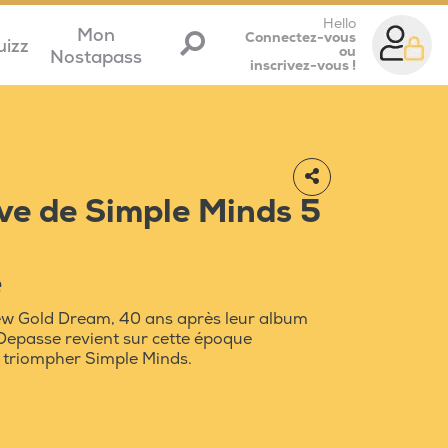
Hello
Mon
Connectez-vous
uizz
ou
Nostapass
inscrivez-vous !
e de Simple Minds 5
e
ew Gold Dream, 40 ans après leur album
Depasse revient sur cette époque
 triompher Simple Minds.