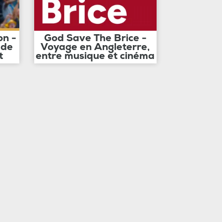
on -
God Save The Brice -
 de
Voyage en Angleterre,
t
entre musique et cinéma