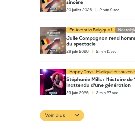
sincère
20 juillet 2026
|
2 min 9 sec
En Avant la Belgique !
Nostalgi
Julie Compagnon rend hommag
du spectacle
29 juin 2026
|
2 min 11 sec
Happy Days : Musique et souveni
Stéphanie Mills : l'histoire 
inattendu d'une génération
23 juin 2026
|
2 min 27 sec
Voir plus