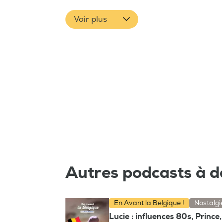
Voir plus
Autres podcasts à d
En Avant la Belgique !
Nostalgi
Lucie : influences 80s, Princ