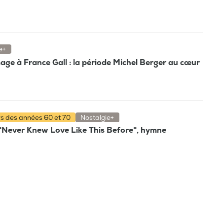
e+
e à France Gall : la période Michel Berger au cœur
rs des années 60 et 70
Nostalgie+
de "Never Knew Love Like This Before", hymne