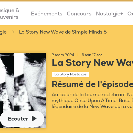
sique &
Evénements
Concours
Nostalgie+
Q
uvenirs
gie
La Story New Wave de Simple Minds 5
2 mars 2024
|
6 min 17 sec
La Story New Wav
La Story Nostalgie
Résumé de l'épisod
Au cœur de la tournée célébrant N
mythique Once Upon A Time, Brice 
légendaire de la New Wave qui a vu
Ecouter