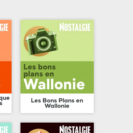
ique
Les Bons Plans en
s
Wallonie