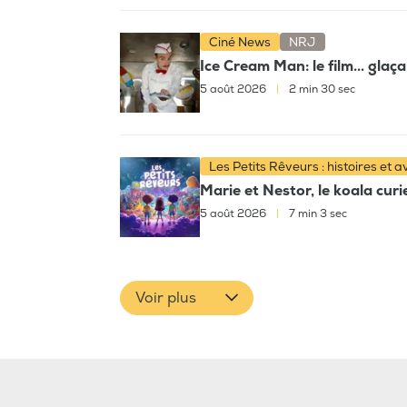
Ciné News
NRJ
Ice Cream Man: le film... glaç
5 août 2026
|
2 min 30 sec
Les Petits Rêveurs : histoires et 
Marie et Nestor, le koala cur
5 août 2026
|
7 min 3 sec
Voir plus