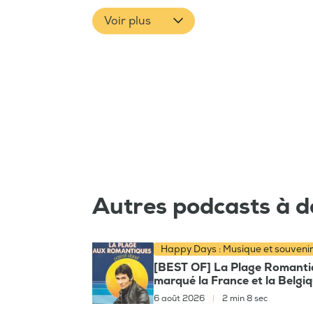
Voir plus
Autres podcasts à d
Happy Days : Musique et souveni
[BEST OF] La Plage Romantiqu
marqué la France et la Belgi
6 août 2026
|
2 min 8 sec