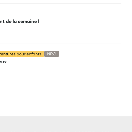
ant de la semaine !
aventures pour enfants
NRJ
ieux