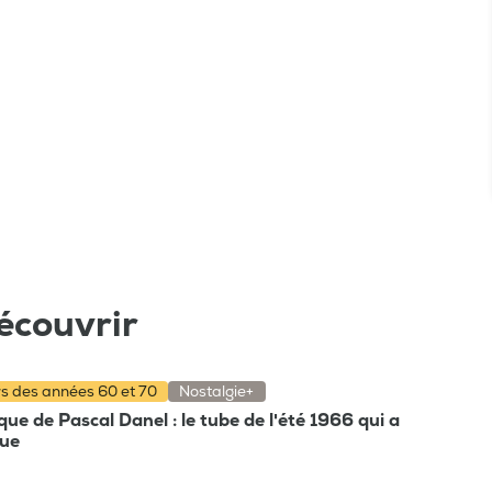
écouvrir
rs des années 60 et 70
Nostalgie+
e de Pascal Danel : le tube de l'été 1966 qui a
que