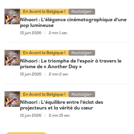
En Avant la Belgique !
Nostalgie+
Nihaori : L'élégance cinématographique d'une
pop lumineuse
15 juin 2026
|
2 min 1 sec
En Avant la Belgique !
Nostalgie+
Nihaori : Le triomphe de l'espoir à travers le
prisme de « Another Day »
15 juin 2026
|
2 min 2 sec
En Avant la Belgique !
Nostalgie+
Nihaori : L'équilibre entre l'éclat des
projecteurs et la vérité du cœur
15 juin 2026
|
2 min 15 sec