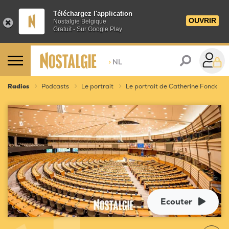
Téléchargez l'application
OUVRIR
Nostalgie Belgique
Gratuit - Sur Google Play
>
NL
Radios
Podcasts
Le portrait
Le portrait de Catherine Fonck
Ecouter