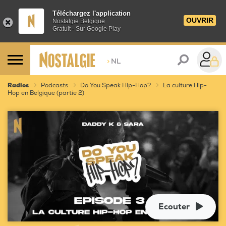
Téléchargez l'application
OUVRIR
Nostalgie Belgique
Gratuit - Sur Google Play
>
NL
Radios
Podcasts
Do You Speak Hip-Hop?
La culture Hip-
Hop en Belgique (partie 2)
Ecouter