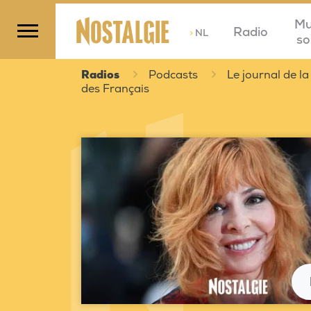
Mu
Radio
>
NL
so
Radios
Podcasts
Le journal de la
des Français