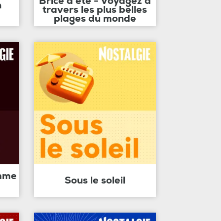
Brice d'été - Voyagez à
n
travers les plus belles
plages du monde
amme
Sous le soleil