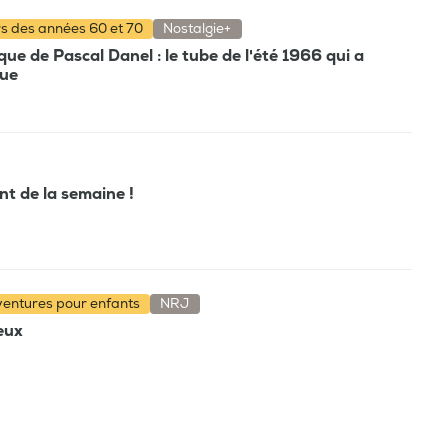
rs des années 60 et 70
Nostalgie+
e de Pascal Danel : le tube de l'été 1966 qui a
que
ant de la semaine !
aventures pour enfants
NRJ
ieux