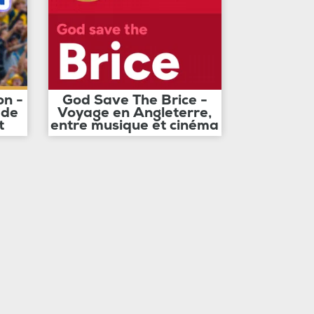
on -
God Save The Brice -
 de
Voyage en Angleterre,
t
entre musique et cinéma