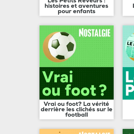
Les Petits Rêveurs :
histoires et aventures
pour enfants
Vrai ou foot? La vérité
derrière les clichés sur le
football