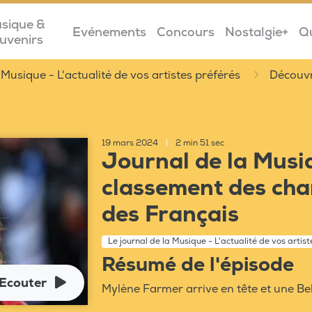
sique &
Evénements
Concours
Nostalgie+
Q
uvenirs
 Musique - L'actualité de vos artistes préférés
Découvr
19 mars 2024
|
2 min 51 sec
Journal de la Musiq
classement des cha
des Français
Le journal de la Musique - L'actualité de vos artis
Résumé de l'épisode
Ecouter
Mylène Farmer arrive en tête et une Be