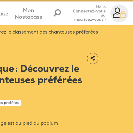
Hello
Mon
Connectez-vous
uizz
ou
Nostapass
inscrivez-vous !
ez le classement des chanteuses préférées
ue : Découvrez le
nteuses préférées
tes préférés
lge est au pied du podium