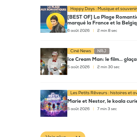
Happy Days : Musique et souveni
[BEST OF] La Plage Romantiqu
marqué la France et la Belgi
6 août 2026
|
2 min 8 sec
Ciné News
NRJ
Ice Cream Man: le film... glaç
5 août 2026
|
2 min 30 sec
Les Petits Rêveurs : histoires et 
Marie et Nestor, le koala cur
5 août 2026
|
7 min 3 sec